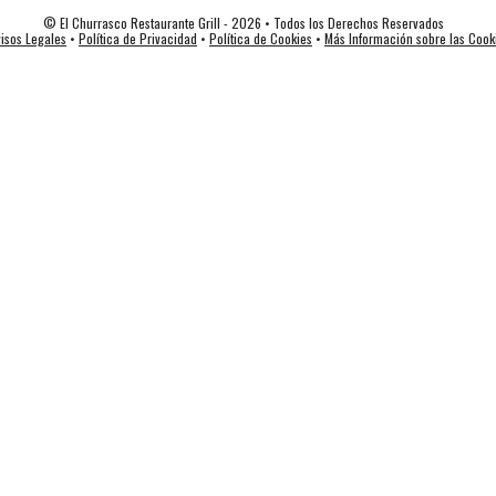
© El Churrasco Restaurante Grill - 2026 • Todos los Derechos Reservados
isos Legales
•
Política de Privacidad
•
Política de Cookies
•
Más Información sobre las Cook